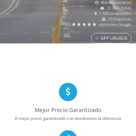
450.000 Horarios
12.300 Líneas
1.300 Localidades
70 Empresas
1.230
opiniones Google
APP URUBUS
Mejor Precio Garantizado
El mejor precio garantizado o te devolvemos la diferencia