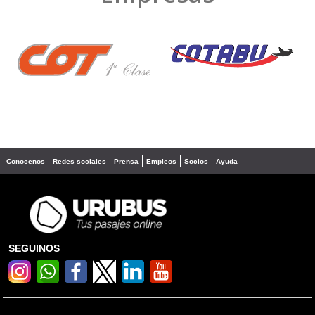
❮
❯
Conocenos
Redes sociales
Prensa
Empleos
Socios
Ayuda
SEGUINOS