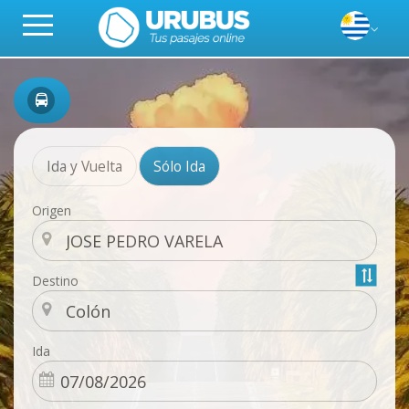
Ida y Vuelta
Sólo Ida
Origen
Destino
Ida