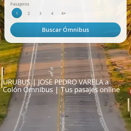
Pasajeros
1
2
3
4
4+
URUBUS | JOSE PEDRO VARELA a
Colón Ómnibus | Tus pasajes online