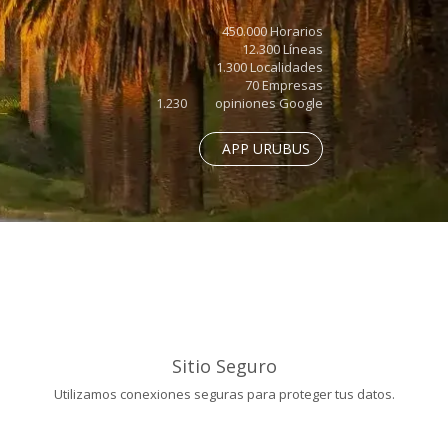
450.000 Horarios
12.300 Líneas
1.300 Localidades
70 Empresas
1.230
opiniones Google
APP URUBUS
Sitio Seguro
Utilizamos conexiones seguras para proteger tus datos.