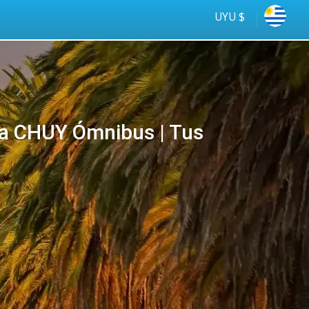
UYU $
 CHUY Ómnibus | Tus
Viajá
online