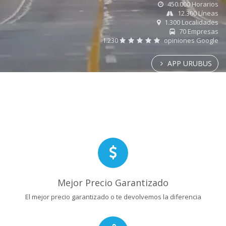
450.000 Horarios
12.300 Líneas
1.300 Localidades
70 Empresas
1.230
opiniones Google
APP URUBUS
Mejor Precio Garantizado
El mejor precio garantizado o te devolvemos la diferencia