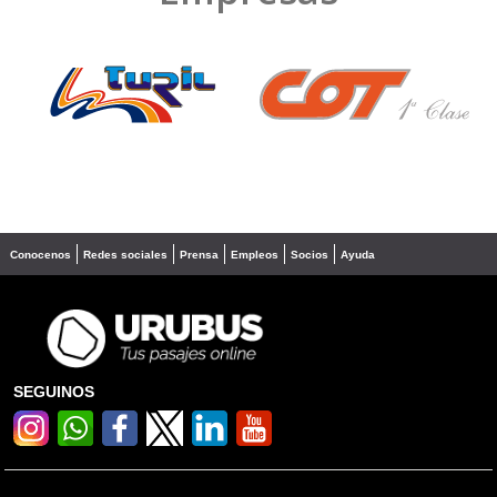
❮
❯
Conocenos
Redes sociales
Prensa
Empleos
Socios
Ayuda
SEGUINOS