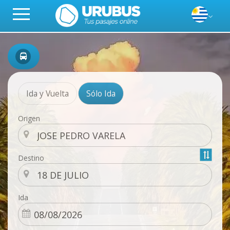
Ida y Vuelta
Sólo Ida
Origen
Destino
Ida