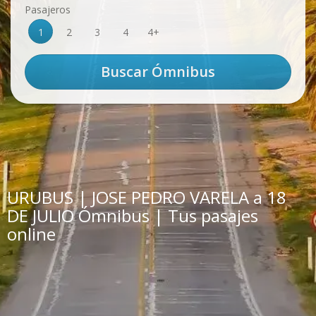
Pasajeros
1
2
3
4
4+
URUBUS | JOSE PEDRO VARELA a 18
DE JULIO Ómnibus | Tus pasajes
online