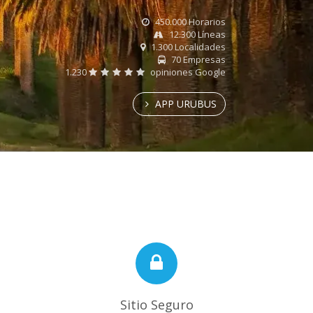
450.000 Horarios
12.300 Líneas
1.300 Localidades
70 Empresas
1.230
opiniones Google
APP URUBUS
Sitio Seguro