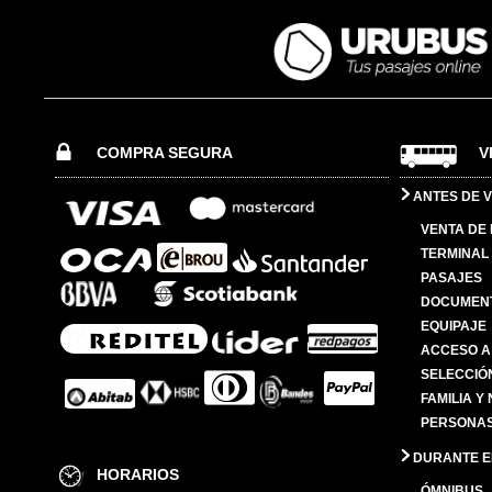
COMPRA SEGURA
V
ANTES DE V
VENTA DE
TERMINAL 
PASAJES
DOCUMENT
EQUIPAJE
ACCESO A
SELECCIÓ
FAMILIA Y
PERSONAS
DURANTE EL
HORARIOS
ÓMNIBUS