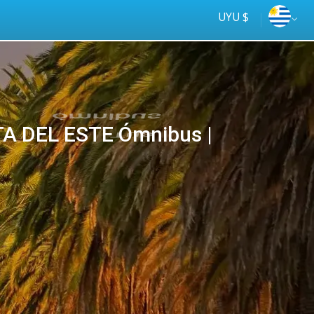
UYU $
A DEL ESTE Ómnibus |
Tus
online
ómnibus