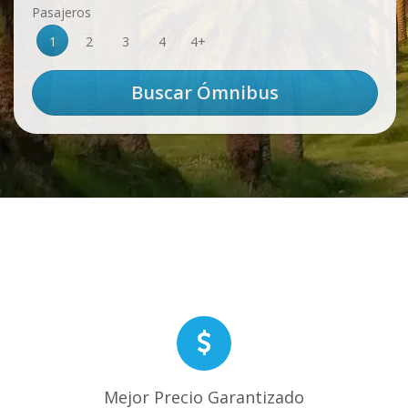
Pasajeros
1
2
3
4
4+
Mejor Precio Garantizado