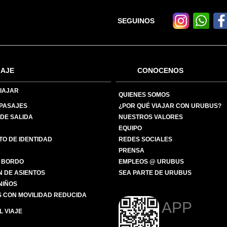
SEGUINOS
IAJE
CONOCENOS
IAJAR
QUIENES SOMOS
 PASAJES
¿POR QUÉ VIAJAR CON URUBUS?
DE SALIDA
NUESTROS VALORES
EQUIPO
O DE IDENTIDAD
REDES SOCIALES
PRENSA
 BORDO
EMPLEOS @ URUBUS
N DE ASIENTOS
SEA PARTE DE URUBUS
 NIÑOS
 CON MOVILIDAD REDUCIDA
APP
 VIAJE