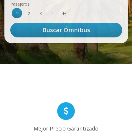
Pasajeros
1
2
3
4
4+
Mejor Precio Garantizado