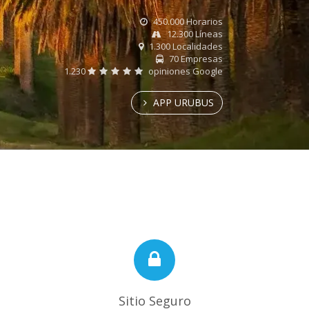
450.000 Horarios
12.300 Líneas
1.300 Localidades
70 Empresas
1.230
opiniones Google
APP URUBUS
Sitio Seguro