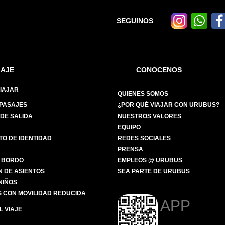
SEGUINOS
IAJE
CONOCENOS
IAJAR
QUIENES SOMOS
 PASAJES
¿POR QUÉ VIAJAR CON URUBUS?
DE SALIDA
NUESTROS VALORES
EQUIPO
O DE IDENTIDAD
REDES SOCIALES
PRENSA
 BORDO
EMPLEOS @ URUBUS
N DE ASIENTOS
SEA PARTE DE URUBUS
 NIÑOS
 CON MOVILIDAD REDUCIDA
APP
 VIAJE