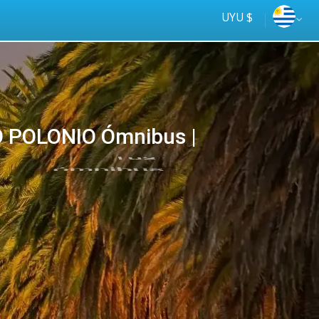
UYU $
 POLONIO Ómnibus |
Tus
online
ómnibus