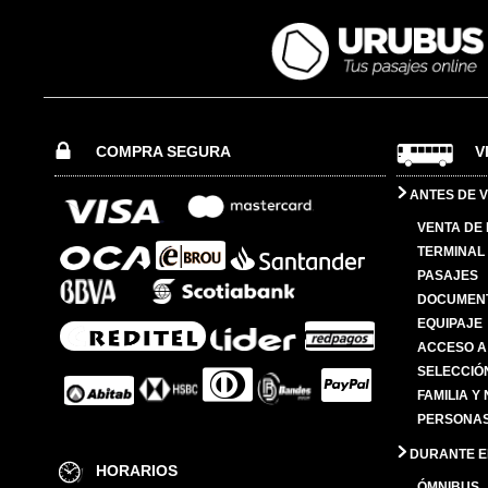
COMPRA SEGURA
V
ANTES DE V
VENTA DE
TERMINAL 
PASAJES
DOCUMENT
EQUIPAJE
ACCESO A
SELECCIÓ
FAMILIA Y
PERSONAS
DURANTE EL
HORARIOS
ÓMNIBUS