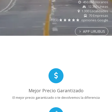
450.000 Horarios
12.300 Líneas
1.300 Localidades
70 Empresas
1.230
opiniones Google
APP URUBUS
Mejor Precio Garantizado
El mejor precio garantizado o te devolvemos la diferencia