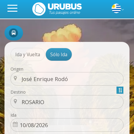
Ida y Vuelta
Sólo Ida
Origen
Destino
Ida