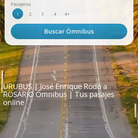
Pasajeros
1
2
3
4
4+
URUBUS | José Enrique Rodó a
ROSARIO Ómnibus | Tus pasajes
online