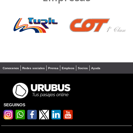
❮
❯
Conocenos
Redes sociales
Prensa
Empleos
Socios
Ayuda
SEGUINOS