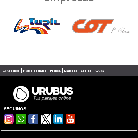
❮
❯
Conocenos
Redes sociales
Prensa
Empleos
Socios
Ayuda
SEGUINOS