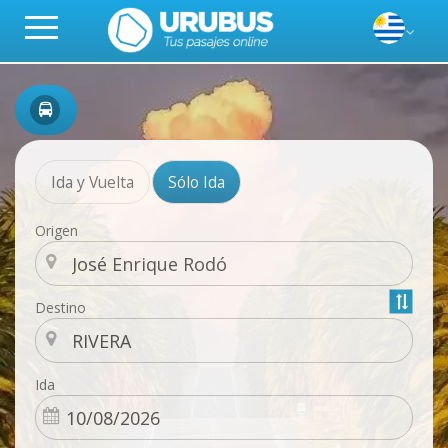
Ida y Vuelta
Sólo Ida
Origen
Destino
Ida