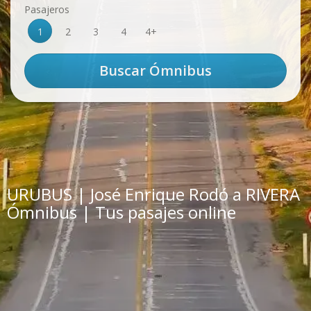
Pasajeros
1
2
3
4
4+
URUBUS | José Enrique Rodó a RIVERA
Ómnibus | Tus pasajes online