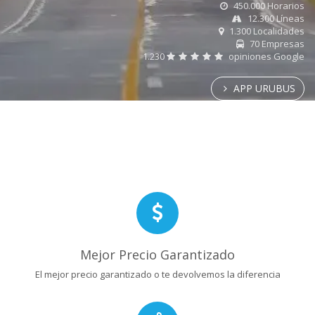
450.000 Horarios
12.300 Líneas
1.300 Localidades
70 Empresas
1.230
opiniones Google
APP URUBUS
Mejor Precio Garantizado
El mejor precio garantizado o te devolvemos la diferencia