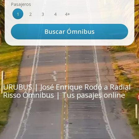
Pasajeros
1
2
3
4
4+
URUBUS | José Enrique Rodó a Radial
Risso Ómnibus | Tus pasajes online