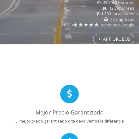
450.000 Horarios
12.300 Líneas
1.300 Localidades
70 Empresas
1.230
opiniones Google
APP URUBUS
Mejor Precio Garantizado
El mejor precio garantizado o te devolvemos la diferencia