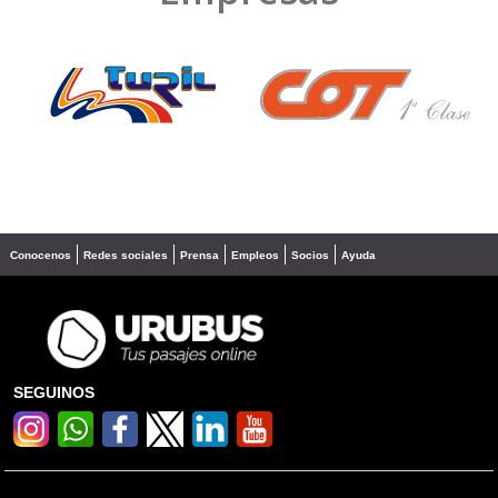
❮
❯
Conocenos
Redes sociales
Prensa
Empleos
Socios
Ayuda
SEGUINOS