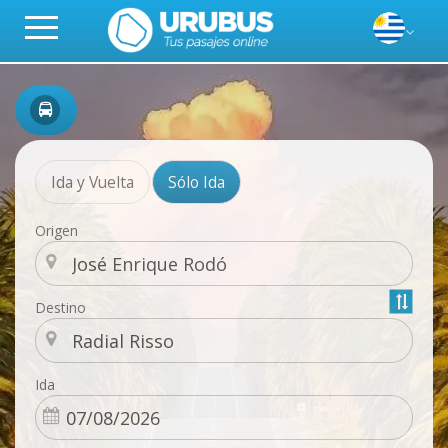
Ida y Vuelta
Sólo Ida
Origen
Destino
Ida