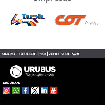
❮
❯
Conocenos
Redes sociales
Prensa
Empleos
Socios
Ayuda
SEGUINOS