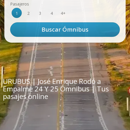
Pasajeros
1
2
3
4
4+
URUBUS | José Enrique Rodó a
Empalme 24 Y 25 Ómnibus | Tus
pasajes online