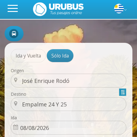
Ida y Vuelta
Sólo Ida
Origen
Destino
Ida