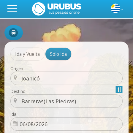
Ida y Vuelta
Sólo Ida
Origen
Destino
Ida