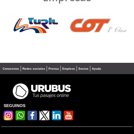
❮
❯
Conocenos
Redes sociales
Prensa
Empleos
Socios
Ayuda
SEGUINOS