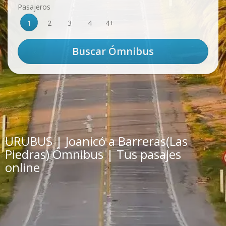
Pasajeros
1
2
3
4
4+
URUBUS | Joanicó a Barreras(Las
Piedras) Ómnibus | Tus pasajes
online