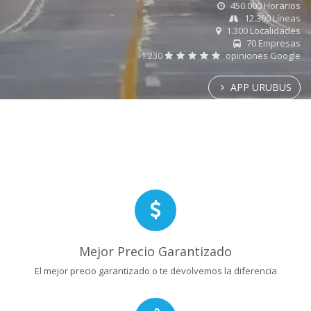
450.000 Horarios
12.300 Líneas
1.300 Localidades
70 Empresas
1.230
opiniones Google
APP URUBUS
Mejor Precio Garantizado
El mejor precio garantizado o te devolvemos la diferencia