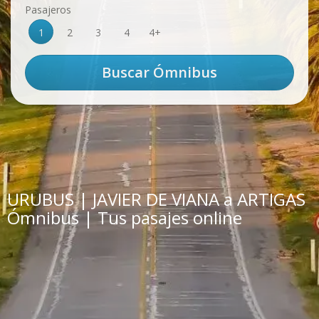
Pasajeros
1
2
3
4
4+
URUBUS | JAVIER DE VIANA a ARTIGAS
Ómnibus | Tus pasajes online