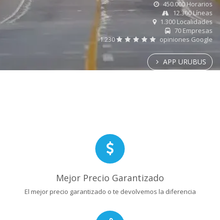
450.000 Horarios
12.300 Líneas
1.300 Localidades
70 Empresas
1.230
opiniones Google
APP URUBUS
Mejor Precio Garantizado
El mejor precio garantizado o te devolvemos la diferencia