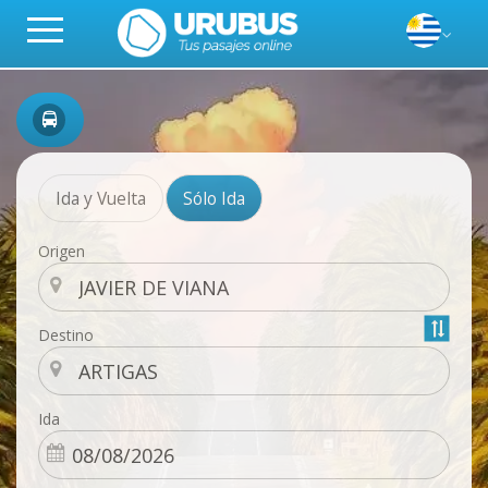
Ida y Vuelta
Sólo Ida
Origen
Destino
Ida