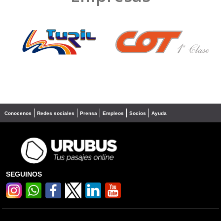
❮
❯
Conocenos
Redes sociales
Prensa
Empleos
Socios
Ayuda
SEGUINOS