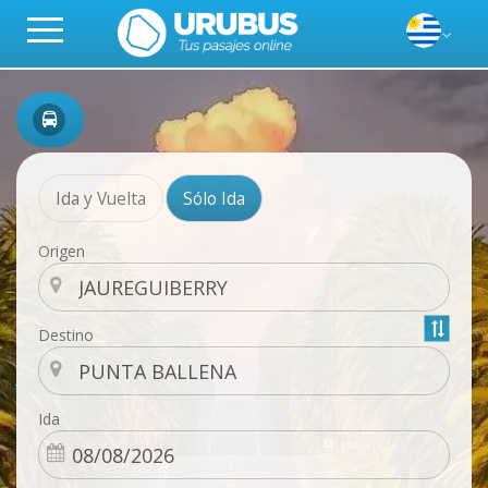
Ida y Vuelta
Sólo Ida
Origen
Destino
Ida