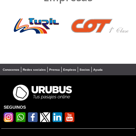
❮
❯
Conocenos
Redes sociales
Prensa
Empleos
Socios
Ayuda
SEGUINOS