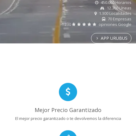
450.000 Horarios
12.300 Líneas
1.300 Localidades
70 Empresas
1.230
opiniones Google
APP URUBUS
Mejor Precio Garantizado
El mejor precio garantizado o te devolvemos la diferencia