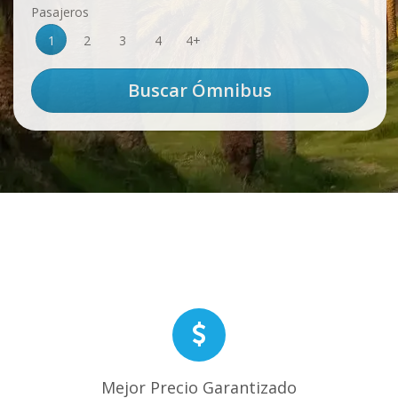
Pasajeros
1
2
3
4
4+
Mejor Precio Garantizado