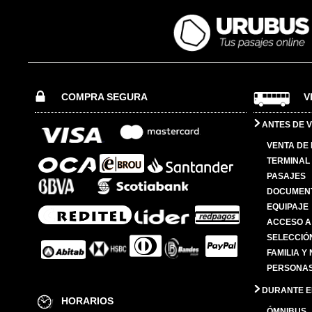
COMPRA SEGURA
V
ANTES DE V
VENTA DE
TERMINAL 
PASAJES
DOCUMENT
EQUIPAJE
ACCESO A
SELECCIÓ
FAMILIA Y
PERSONAS
DURANTE EL
HORARIOS
ÓMNIBUS