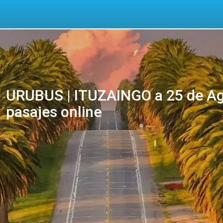
URUBUS | ITUZAINGO a 25 de Ag
pasajes online