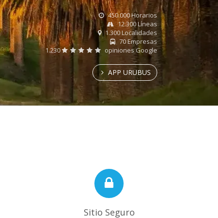
450.000 Horarios
12.300 Líneas
1.300 Localidades
70 Empresas
1.230
opiniones Google
APP URUBUS
Sitio Seguro