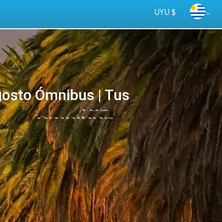
UYU $
osto Ómnibus | Tus
Tus
online
ómnibus