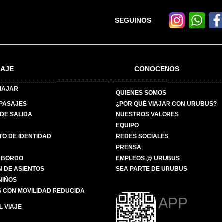
SEGUINOS
IAJE
CONOCENOS
IAJAR
QUIENES SOMOS
 PASAJES
¿POR QUÉ VIAJAR CON URUBUS?
DE SALIDA
NUESTROS VALORES
EQUIPO
O DE IDENTIDAD
REDES SOCIALES
PRENSA
 BORDO
EMPLEOS @ URUBUS
N DE ASIENTOS
SEA PARTE DE URUBUS
 NIÑOS
 CON MOVILIDAD REDUCIDA
APP
 VIAJE