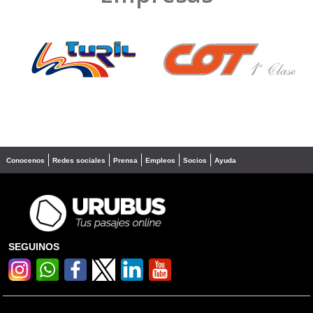
❮
❯
Conocenos
Redes sociales
Prensa
Empleos
Socios
Ayuda
SEGUINOS