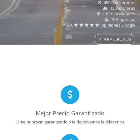
450.000 Horarios
12.300 Líneas
1.300 Localidades
70 Empresas
1.230
opiniones Google
APP URUBUS
Mejor Precio Garantizado
El mejor precio garantizado o te devolvemos la diferencia