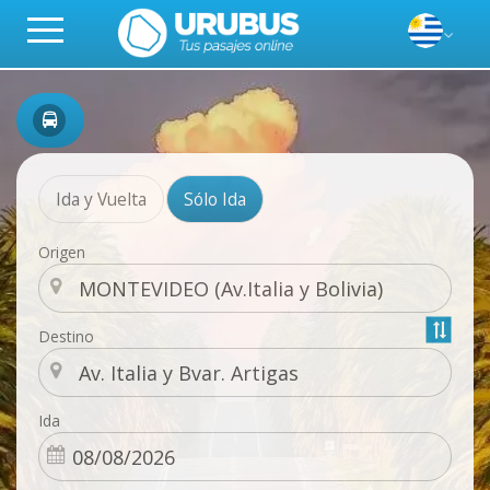
Ida y Vuelta
Sólo Ida
Origen
Destino
Ida