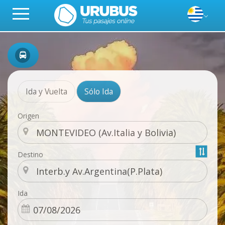
Ida y Vuelta
Sólo Ida
Origen
Destino
Ida