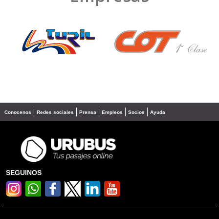
❮
❯
Conocenos
Redes sociales
Prensa
Empleos
Socios
Ayuda
SEGUINOS