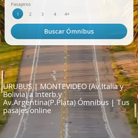
Pasajeros
1
2
3
4
4+
URUBUS | MONTEVIDEO (Av.Italia y
Bolivia) a Interb.y
Av.Argentina(P.Plata) Ómnibus | Tus
pasajes online