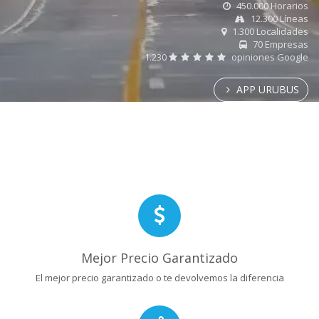
450.000 Horarios
12.300 Líneas
1.300 Localidades
70 Empresas
1.230
opiniones Google
APP URUBUS
Mejor Precio Garantizado
El mejor precio garantizado o te devolvemos la diferencia