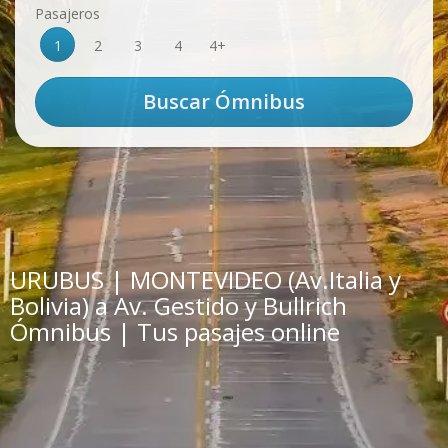
Pasajeros
1
2
3
4
4+
URUBUS | MONTEVIDEO (Av.Italia y
Bolivia) a Av. Gestido y Bullrich
Ómnibus | Tus pasajes online