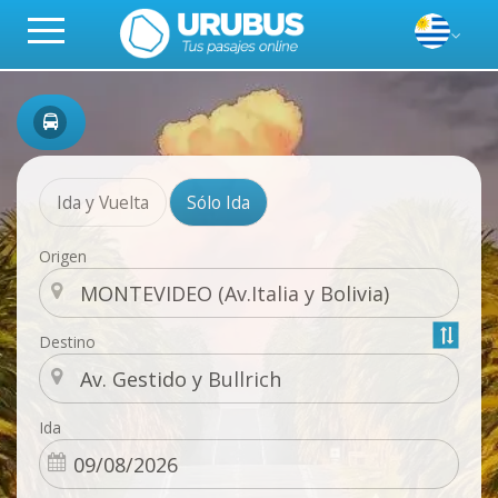
Ida y Vuelta
Sólo Ida
Origen
Destino
Ida