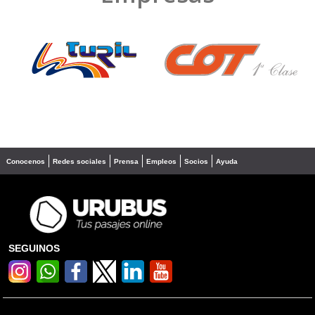
❮
❯
Conocenos
Redes sociales
Prensa
Empleos
Socios
Ayuda
SEGUINOS