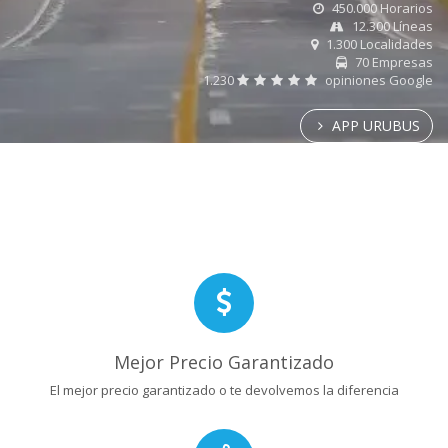
450.000 Horarios
12.300 Líneas
1.300 Localidades
70 Empresas
1.230
opiniones Google
APP URUBUS
Mejor Precio Garantizado
El mejor precio garantizado o te devolvemos la diferencia