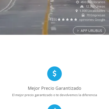
450.000 Horarios
12.300 Líneas
1.300 Localidades
70 Empresas
1.230
opiniones Google
APP URUBUS
Mejor Precio Garantizado
El mejor precio garantizado o te devolvemos la diferencia