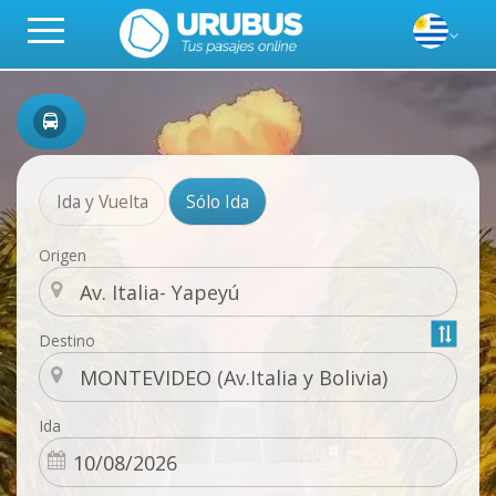
Ida y Vuelta
Sólo Ida
Origen
Destino
Ida