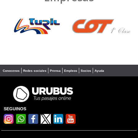
❮
❯
Conocenos
Redes sociales
Prensa
Empleos
Socios
Ayuda
SEGUINOS