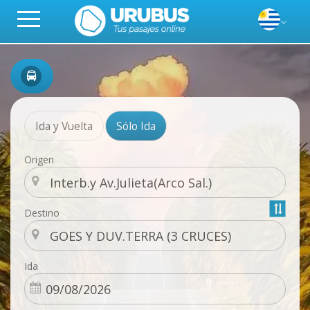
Ida y Vuelta
Sólo Ida
Origen
Destino
Ida