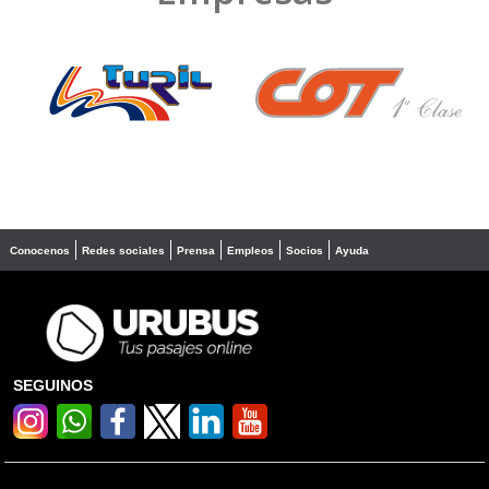
❮
❯
Conocenos
Redes sociales
Prensa
Empleos
Socios
Ayuda
SEGUINOS