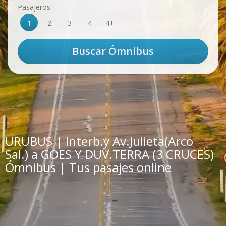
Pasajeros
1
2
3
4
4+
URUBUS | Interb.y Av.Julieta(Arco
Sal.) a GOES Y DUV.TERRA (3 CRUCES)
Ómnibus | Tus pasajes online