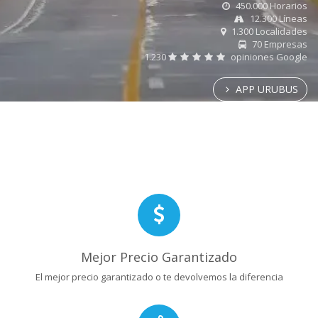
450.000 Horarios
12.300 Líneas
1.300 Localidades
70 Empresas
1.230
opiniones Google
APP URUBUS
Mejor Precio Garantizado
El mejor precio garantizado o te devolvemos la diferencia