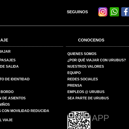
SEGUINOS
IAJE
CONOCENOS
IAJAR
QUIENES SOMOS
 PASAJES
¿POR QUÉ VIAJAR CON URUBUS?
DE SALIDA
NUESTROS VALORES
EQUIPO
O DE IDENTIDAD
REDES SOCIALES
PRENSA
 BORDO
EMPLEOS @ URUBUS
N DE ASIENTOS
SEA PARTE DE URUBUS
 NIÑOS
 CON MOVILIDAD REDUCIDA
APP
 VIAJE