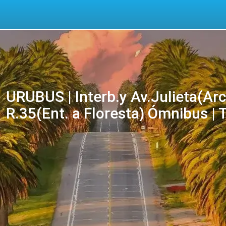
URUBUS | Interb.y Av.Julieta(Arco
R.35(Ent. a Floresta) Ómnibus | 