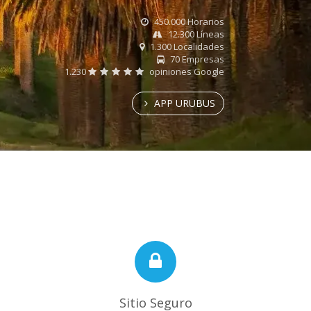
450.000 Horarios
12.300 Líneas
1.300 Localidades
70 Empresas
1.230
opiniones Google
APP URUBUS
Sitio Seguro