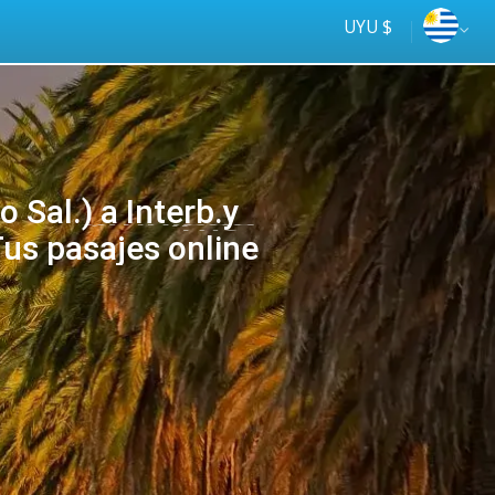
UYU $
 Sal.) a Interb.y
Tus pasajes online
Tus
online
ómnibus