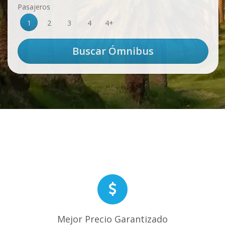
Pasajeros
1
2
3
4
4+
Mejor Precio Garantizado