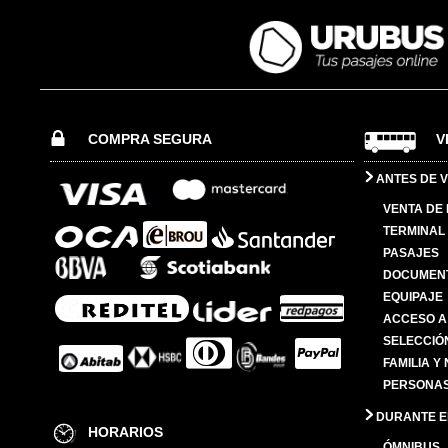
COMPRA SEGURA
V
ANTES DE V
VENTA DE
TERMINAL 
PASAJES
DOCUMENT
EQUIPAJE
ACCESO A
SELECCIÓ
FAMILIA Y
PERSONAS
DURANTE EL
HORARIOS
ÓMNIBUS