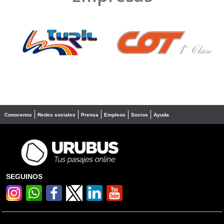
❮
❯
Conocenos
Redes sociales
Prensa
Empleos
Socios
Ayuda
SEGUINOS