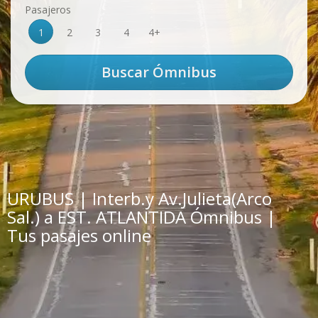
Pasajeros
1
2
3
4
4+
URUBUS | Interb.y Av.Julieta(Arco
Sal.) a EST. ATLANTIDA Ómnibus |
Tus pasajes online