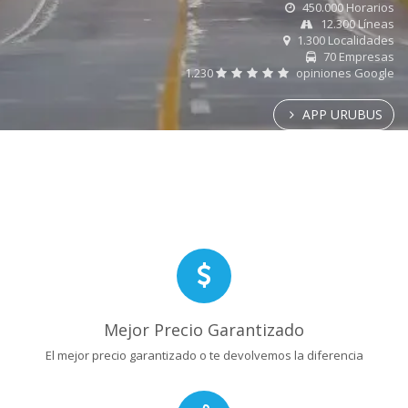
450.000 Horarios
12.300 Líneas
1.300 Localidades
70 Empresas
1.230
opiniones Google
APP URUBUS
Mejor Precio Garantizado
El mejor precio garantizado o te devolvemos la diferencia