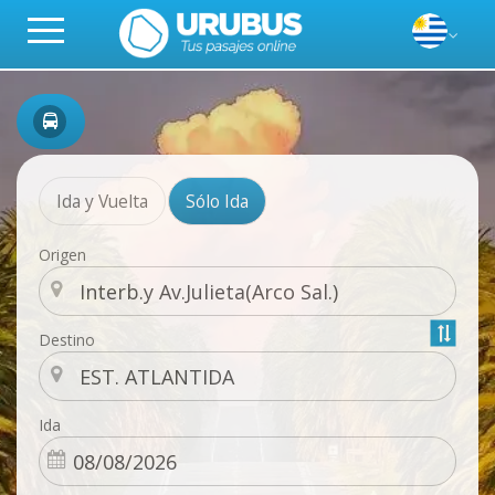
Ida y Vuelta
Sólo Ida
Origen
Destino
Ida