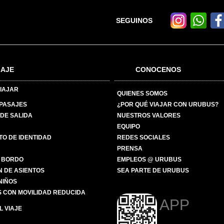
SEGUINOS
IAJE
CONOCENOS
IAJAR
QUIENES SOMOS
 PASAJES
¿POR QUÉ VIAJAR CON URUBUS?
DE SALIDA
NUESTROS VALORES
EQUIPO
O DE IDENTIDAD
REDES SOCIALES
PRENSA
 BORDO
EMPLEOS @ URUBUS
N DE ASIENTOS
SEA PARTE DE URUBUS
 NIÑOS
 CON MOVILIDAD REDUCIDA
APP
 VIAJE