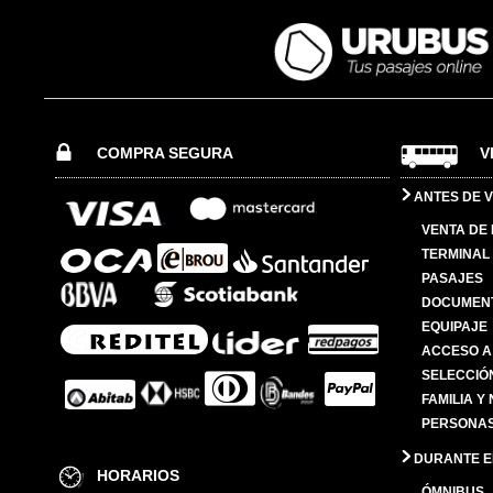
COMPRA SEGURA
V
ANTES DE V
VENTA DE
TERMINAL 
PASAJES
DOCUMENT
EQUIPAJE
ACCESO A
SELECCIÓ
FAMILIA Y
PERSONAS
DURANTE EL
HORARIOS
ÓMNIBUS