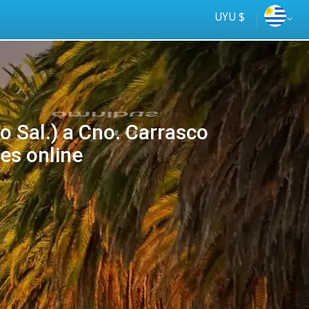
UYU $
o Sal.) a Cno. Carrasco
es online
Tus
online
ómnibus