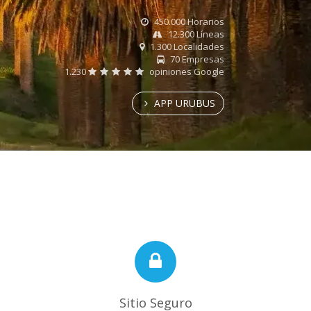
450.000 Horarios
12.300 Líneas
1.300 Localidades
70 Empresas
1.230
opiniones Google
APP URUBUS
Sitio Seguro