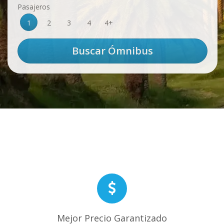
Pasajeros
1
2
3
4
4+
Mejor Precio Garantizado