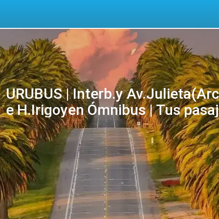
URUBUS | Interb.y Av.Julieta(Arc
e H.Irigoyen Ómnibus | Tus pasaj