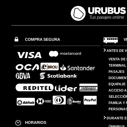
COMPRA SEGURA
V
ANTES DE V
VENTA DE
TERMINAL 
PASAJES
DOCUMENT
EQUIPAJE
ACCESO A
SELECCIÓ
FAMILIA Y
PERSONAS
DURANTE EL
HORARIOS
ÓMNIBUS