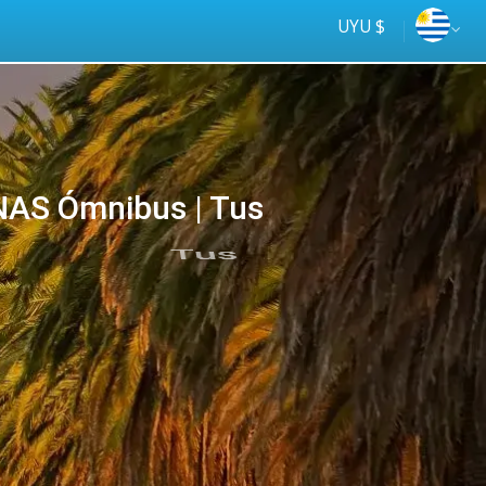
UYU $
INAS Ómnibus | Tus
Tus
online
ómnibus