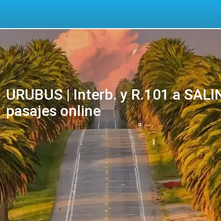
URUBUS | Interb. y R.101 a SAL
pasajes online