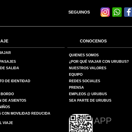
SEGUINOS
IAJE
CONOCENOS
IAJAR
QUIENES SOMOS
 PASAJES
¿POR QUÉ VIAJAR CON URUBUS?
DE SALIDA
NUESTROS VALORES
EQUIPO
O DE IDENTIDAD
REDES SOCIALES
PRENSA
 BORDO
EMPLEOS @ URUBUS
N DE ASIENTOS
SEA PARTE DE URUBUS
 NIÑOS
 CON MOVILIDAD REDUCIDA
APP
 VIAJE