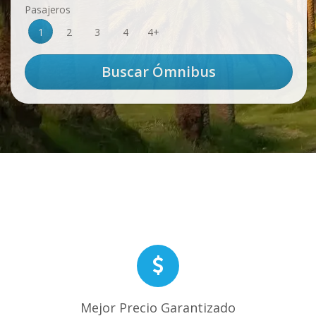
Pasajeros
1
2
3
4
4+
Mejor Precio Garantizado