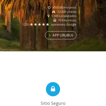
450.000 Horarios
12.300 Líneas
1.300 Localidades
70 Empresas
1.230
opiniones Google
APP URUBUS
Sitio Seguro