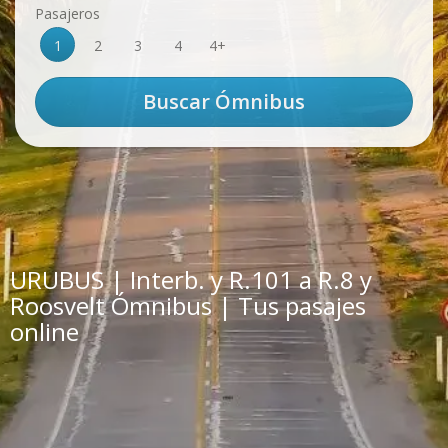
Pasajeros
1
2
3
4
4+
URUBUS | Interb. y R.101 a R.8 y
Roosvelt Ómnibus | Tus pasajes
online