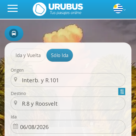
Ida y Vuelta
Sólo Ida
Origen
Destino
Ida