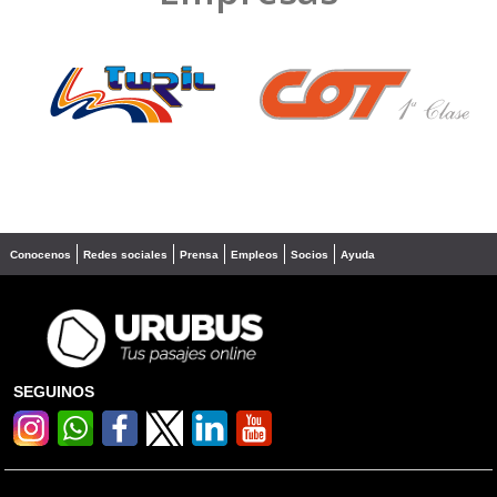
❮
❯
Conocenos
Redes sociales
Prensa
Empleos
Socios
Ayuda
SEGUINOS