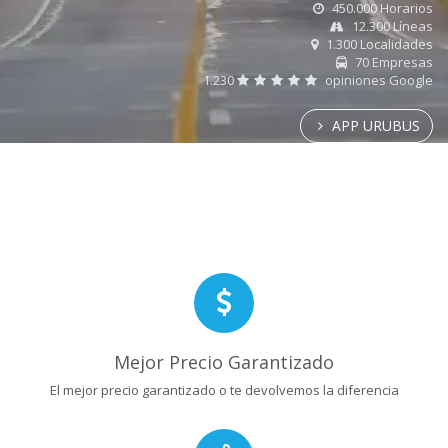
450.000 Horarios
12.300 Líneas
1.300 Localidades
70 Empresas
1.230
opiniones Google
APP URUBUS
Mejor Precio Garantizado
El mejor precio garantizado o te devolvemos la diferencia