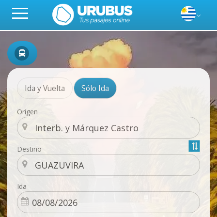
Ida y Vuelta
Sólo Ida
Origen
Destino
Ida