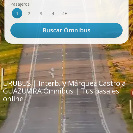
Pasajeros
1
2
3
4
4+
URUBUS | Interb. y Márquez Castro a
GUAZUVIRA Ómnibus | Tus pasajes
online