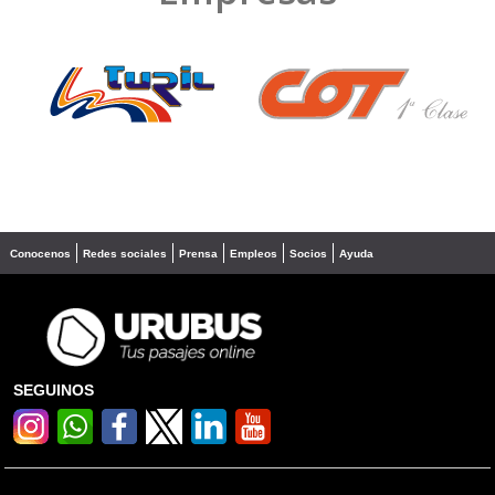
❮
❯
Conocenos
Redes sociales
Prensa
Empleos
Socios
Ayuda
SEGUINOS