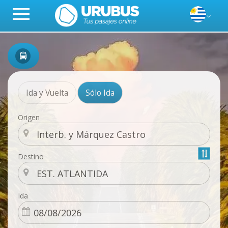
Ida y Vuelta
Sólo Ida
Origen
Destino
Ida