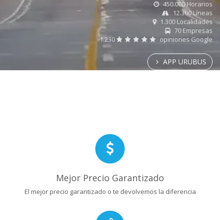
450.000 Horarios
12.300 Líneas
1.300 Localidades
70 Empresas
1.230
opiniones Google
APP URUBUS
Mejor Precio Garantizado
El mejor precio garantizado o te devolvemos la diferencia