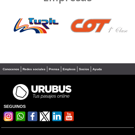
❮
❯
Conocenos
Redes sociales
Prensa
Empleos
Socios
Ayuda
SEGUINOS