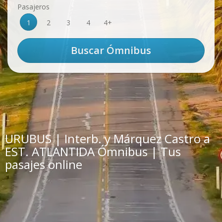
Pasajeros
1
2
3
4
4+
URUBUS | Interb. y Márquez Castro a
EST. ATLANTIDA Ómnibus | Tus
pasajes online