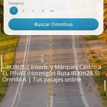
Pasajeros
1
2
3
4
4+
URUBUS | Interb. y Márquez Castro a
EL PINAR (Hormigón Ruta IB Km28.5)
Ómnibus | Tus pasajes online