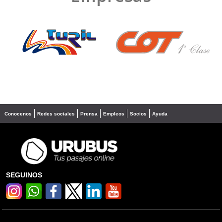
❮
❯
Conocenos
Redes sociales
Prensa
Empleos
Socios
Ayuda
SEGUINOS