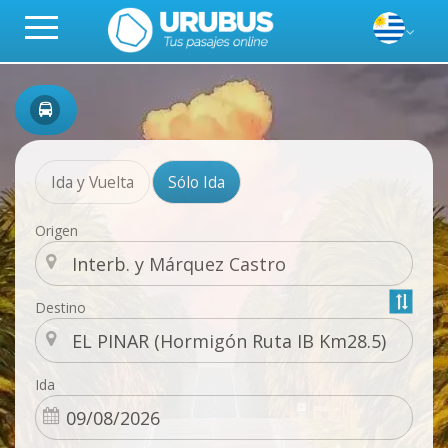
Ida y Vuelta
Sólo Ida
Origen
Destino
Ida