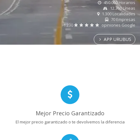
450.000 Horarios
12.300 Líneas
1.300 Localidades
70 Empresas
1.230
opiniones Google
APP URUBUS
Mejor Precio Garantizado
El mejor precio garantizado o te devolvemos la diferencia