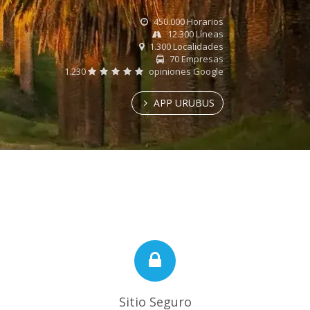
450.000 Horarios
12.300 Líneas
1.300 Localidades
70 Empresas
1.230
opiniones Google
APP URUBUS
Sitio Seguro