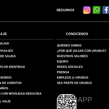
SEGUINOS
IAJE
CONOCENOS
IAJAR
QUIENES SOMOS
 PASAJES
¿POR QUÉ VIAJAR CON URUBUS?
DE SALIDA
NUESTROS VALORES
EQUIPO
O DE IDENTIDAD
REDES SOCIALES
PRENSA
 BORDO
EMPLEOS @ URUBUS
N DE ASIENTOS
SEA PARTE DE URUBUS
 NIÑOS
 CON MOVILIDAD REDUCIDA
APP
 VIAJE