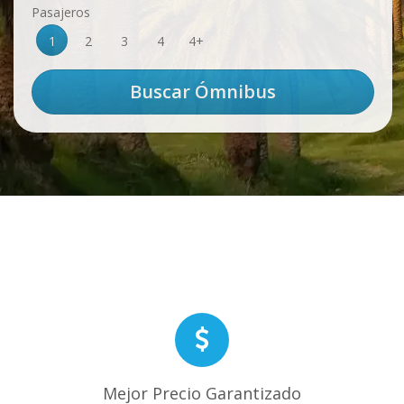
Pasajeros
1
2
3
4
4+
Mejor Precio Garantizado