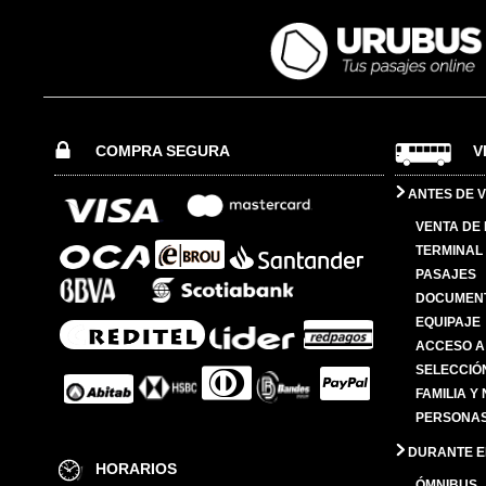
COMPRA SEGURA
V
ANTES DE V
VENTA DE
TERMINAL 
PASAJES
DOCUMENT
EQUIPAJE
ACCESO A
SELECCIÓ
FAMILIA Y
PERSONAS
DURANTE EL
HORARIOS
ÓMNIBUS