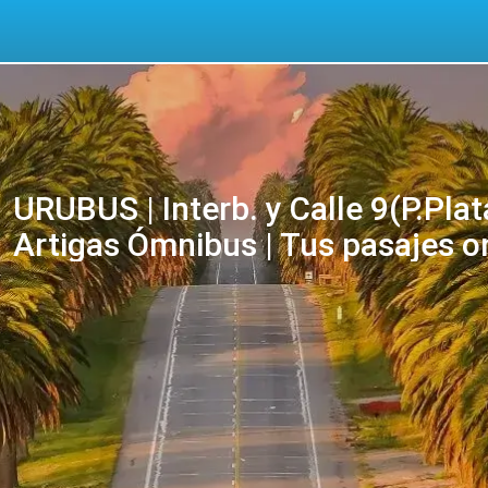
URUBUS | Interb. y Calle 9(P.Plata)
Artigas Ómnibus | Tus pasajes o