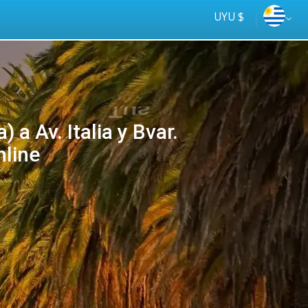
UYU $
 a Av. Italia y Bvar.
nline
Tus
online
ómnibus