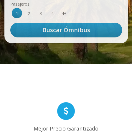
Pasajeros
1
2
3
4
4+
Mejor Precio Garantizado