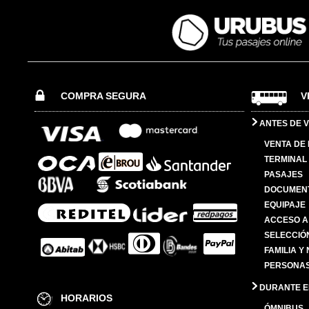
COMPRA SEGURA
V
ANTES DE V
VENTA DE
TERMINAL 
PASAJES
DOCUMENT
EQUIPAJE
ACCESO A
SELECCIÓ
FAMILIA Y
PERSONAS
DURANTE EL
HORARIOS
ÓMNIBUS