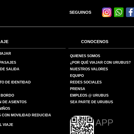
SEGUINOS
IAJE
CONOCENOS
IAJAR
QUIENES SOMOS
 PASAJES
¿POR QUÉ VIAJAR CON URUBUS?
DE SALIDA
NUESTROS VALORES
EQUIPO
O DE IDENTIDAD
REDES SOCIALES
PRENSA
 BORDO
EMPLEOS @ URUBUS
N DE ASIENTOS
SEA PARTE DE URUBUS
 NIÑOS
 CON MOVILIDAD REDUCIDA
APP
 VIAJE