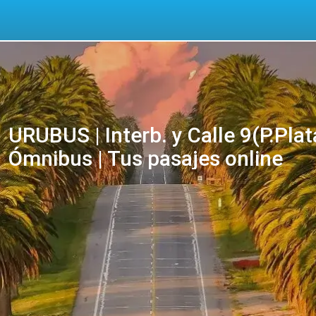
URUBUS | Interb. y Calle 9(P.Pl
Ómnibus | Tus pasajes online