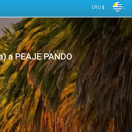
UYU $
ata) a PEAJE PANDO
Tus
online
ómnibus