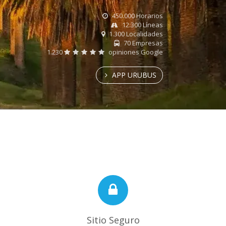
450.000 Horarios
12.300 Líneas
1.300 Localidades
70 Empresas
1.230
opiniones Google
APP URUBUS
Sitio Seguro