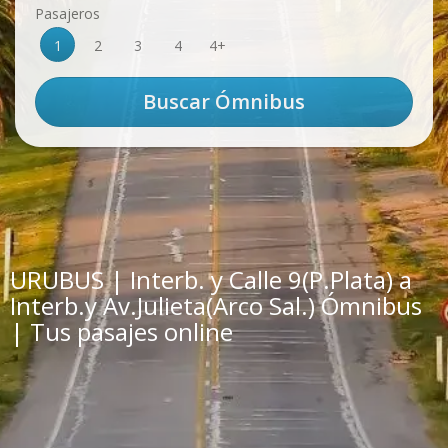
Pasajeros
1
2
3
4
4+
URUBUS | Interb. y Calle 9(P.Plata) a
Interb.y Av.Julieta(Arco Sal.) Ómnibus
| Tus pasajes online