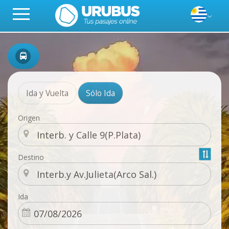
Ida y Vuelta
Sólo Ida
Origen
Destino
Ida