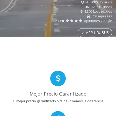
450.000 Horarios
12.300 Líneas
1.300 Localidades
70 Empresas
1.230
opiniones Google
APP URUBUS
Mejor Precio Garantizado
El mejor precio garantizado o te devolvemos la diferencia