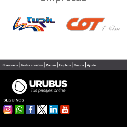
❮
❯
Conocenos
Redes sociales
Prensa
Empleos
Socios
Ayuda
SEGUINOS