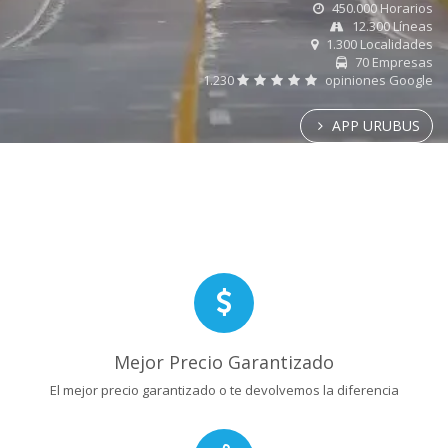
450.000 Horarios
12.300 Líneas
1.300 Localidades
70 Empresas
1.230
opiniones Google
APP URUBUS
Mejor Precio Garantizado
El mejor precio garantizado o te devolvemos la diferencia