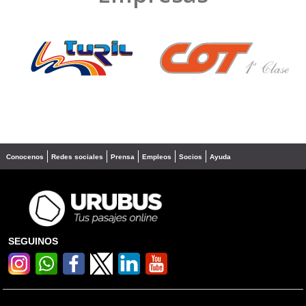
❮
❯
Conocenos
Redes sociales
Prensa
Empleos
Socios
Ayuda
SEGUINOS