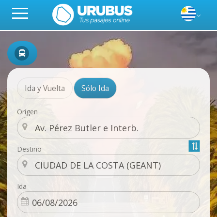
Ida y Vuelta
Sólo Ida
Origen
Destino
Ida