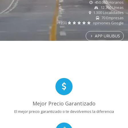
450.000 Horarios
12.300 Líneas
1.300 Localidades
70 Empresas
1.230
opiniones Google
APP URUBUS
Mejor Precio Garantizado
El mejor precio garantizado o te devolvemos la diferencia