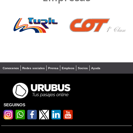
❮
❯
Conocenos
Redes sociales
Prensa
Empleos
Socios
Ayuda
SEGUINOS