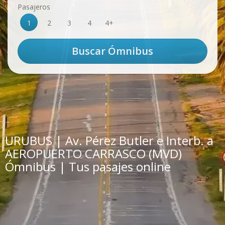
Pasajeros
1
2
3
4
4+
URUBUS | Av. Pérez Butler e Interb. a
AEROPUERTO CARRASCO (MVD)
Ómnibus | Tus pasajes online