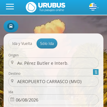
Ida y Vuelta
Sólo Ida
Origen
Destino
Ida