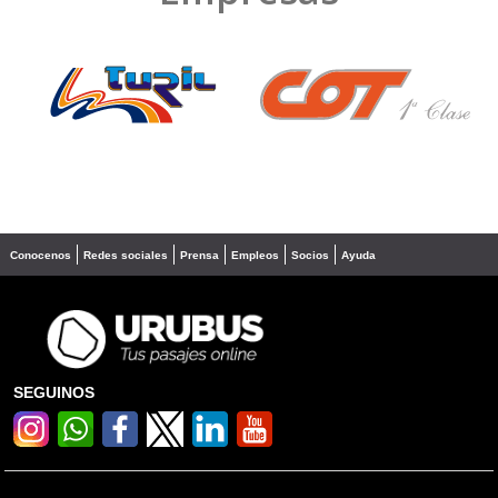
❮
❯
Conocenos
Redes sociales
Prensa
Empleos
Socios
Ayuda
SEGUINOS