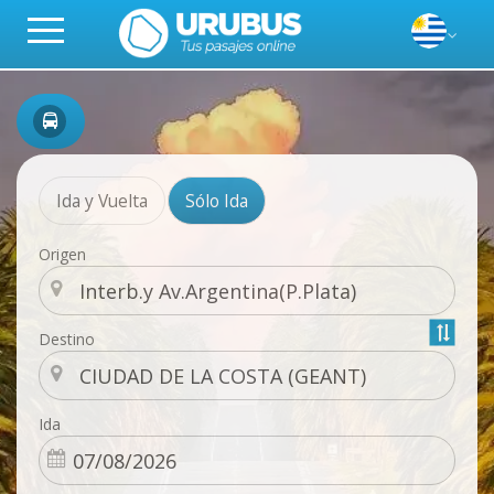
Ida y Vuelta
Sólo Ida
Origen
Destino
Ida