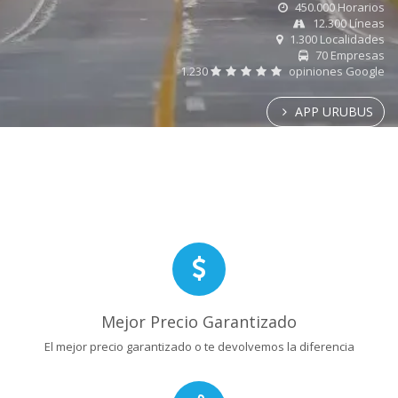
450.000 Horarios
12.300 Líneas
1.300 Localidades
70 Empresas
1.230
opiniones Google
APP URUBUS
Mejor Precio Garantizado
El mejor precio garantizado o te devolvemos la diferencia