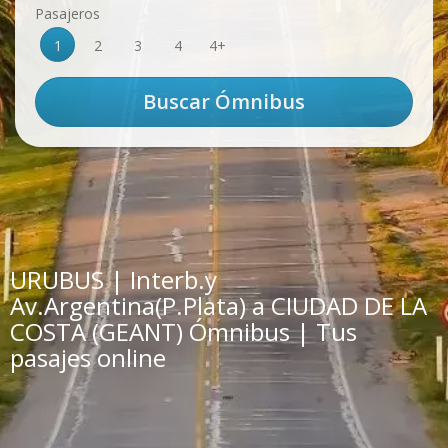
Pasajeros
1
2
3
4
4+
URUBUS | Interb.y
Av.Argentina(P.Plata) a CIUDAD DE LA
COSTA (GEANT) Ómnibus | Tus
pasajes online