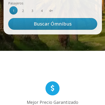
Pasajeros
1
2
3
4
4+
Mejor Precio Garantizado