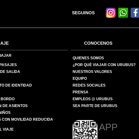
SEGUINOS
IAJE
CONOCENOS
IAJAR
QUIENES SOMOS
 PASAJES
¿POR QUÉ VIAJAR CON URUBUS?
DE SALIDA
NUESTROS VALORES
EQUIPO
O DE IDENTIDAD
REDES SOCIALES
PRENSA
 BORDO
EMPLEOS @ URUBUS
N DE ASIENTOS
SEA PARTE DE URUBUS
 NIÑOS
 CON MOVILIDAD REDUCIDA
APP
 VIAJE