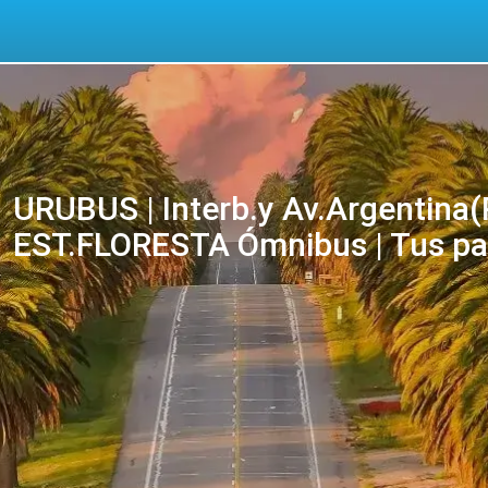
URUBUS | Interb.y Av.Argentina(P
EST.FLORESTA Ómnibus | Tus pas