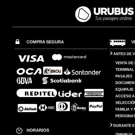
COMPRA SEGURA
V
ANTES DE V
VENTA DE
TERMINAL 
PASAJES
DOCUMENT
EQUIPAJE
ACCESO A
SELECCIÓ
FAMILIA Y
PERSONAS
DURANTE EL
HORARIOS
ÓMNIBUS