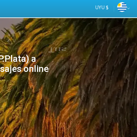
UYU $
.Plata) a
ajes online
Tus
online
ómnibus