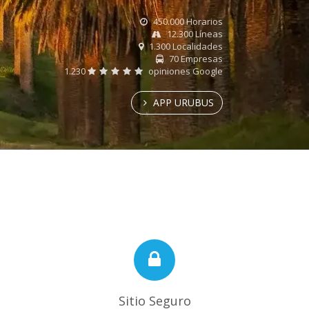
450.000 Horarios
12.300 Líneas
1.300 Localidades
70 Empresas
1.230
opiniones Google
APP URUBUS
Sitio Seguro