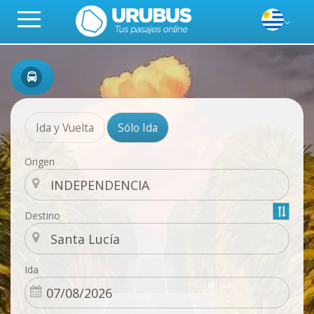
Ida y Vuelta
Sólo Ida
Origen
Destino
Ida