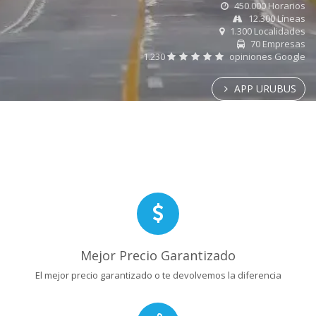
450.000 Horarios
12.300 Líneas
1.300 Localidades
70 Empresas
1.230
opiniones Google
APP URUBUS
Mejor Precio Garantizado
El mejor precio garantizado o te devolvemos la diferencia