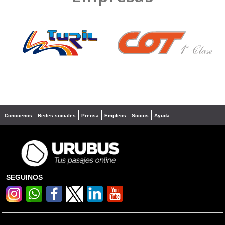
❮
❯
Conocenos
Redes sociales
Prensa
Empleos
Socios
Ayuda
SEGUINOS