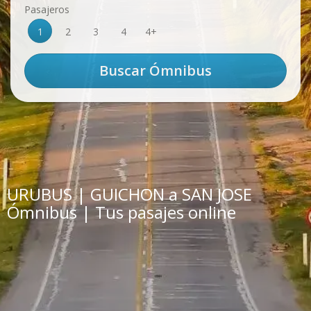
Pasajeros
1
2
3
4
4+
URUBUS | GUICHON a SAN JOSE
Ómnibus | Tus pasajes online