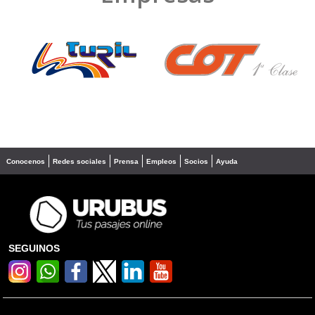
❮
❯
Conocenos
Redes sociales
Prensa
Empleos
Socios
Ayuda
SEGUINOS