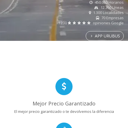
450.000 Horarios
12.300 Líneas
1.300 Localidades
70 Empresas
1.230
opiniones Google
APP URUBUS
Mejor Precio Garantizado
El mejor precio garantizado o te devolvemos la diferencia