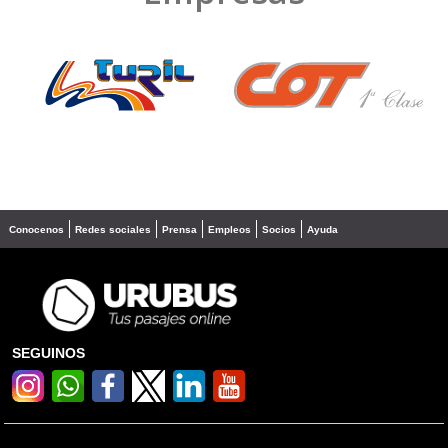
❮
❯
Conocenos
Redes sociales
Prensa
Empleos
Socios
Ayuda
SEGUINOS