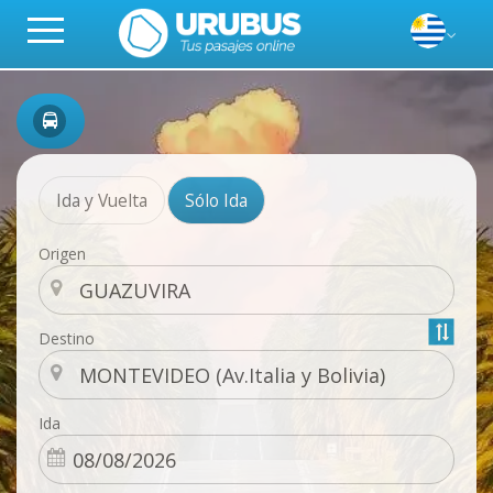
Ida y Vuelta
Sólo Ida
Origen
Destino
Ida