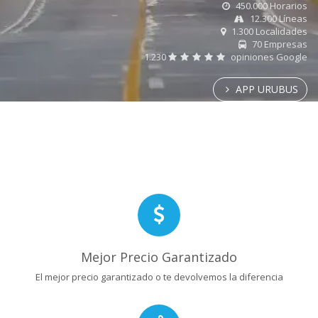
450.000 Horarios
12.300 Líneas
1.300 Localidades
70 Empresas
1.230
opiniones Google
APP URUBUS
Mejor Precio Garantizado
El mejor precio garantizado o te devolvemos la diferencia