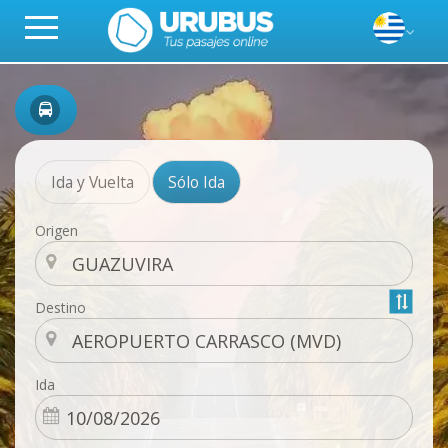
Ida y Vuelta
Sólo Ida
Origen
Destino
Ida