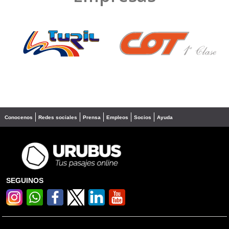
❮
❯
Conocenos
Redes sociales
Prensa
Empleos
Socios
Ayuda
SEGUINOS