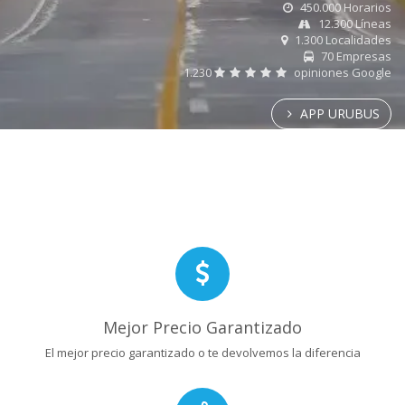
450.000 Horarios
12.300 Líneas
1.300 Localidades
70 Empresas
1.230
opiniones Google
APP URUBUS
Mejor Precio Garantizado
El mejor precio garantizado o te devolvemos la diferencia