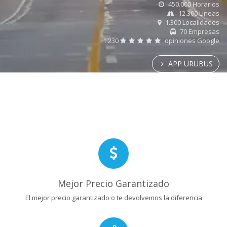
450.000 Horarios
12.300 Líneas
1.300 Localidades
70 Empresas
1.230
opiniones Google
APP URUBUS
Mejor Precio Garantizado
El mejor precio garantizado o te devolvemos la diferencia