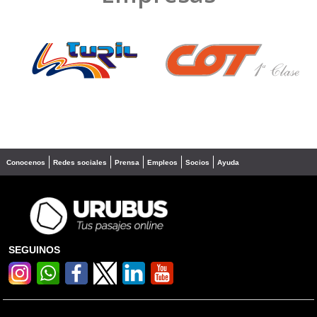
❮
❯
Conocenos
Redes sociales
Prensa
Empleos
Socios
Ayuda
SEGUINOS