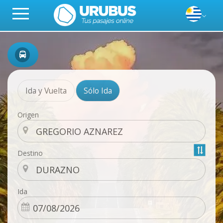
Ida y Vuelta
Sólo Ida
Origen
Destino
Ida