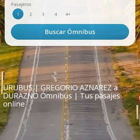
Pasajeros
1
2
3
4
4+
URUBUS | GREGORIO AZNAREZ a
DURAZNO Ómnibus | Tus pasajes
online