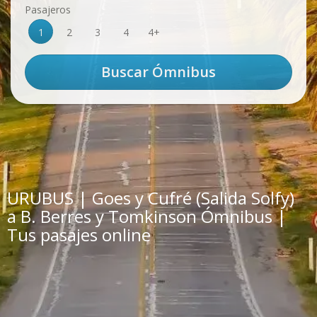
Pasajeros
1
2
3
4
4+
URUBUS | Goes y Cufré (Salida Solfy)
a B. Berres y Tomkinson Ómnibus |
Tus pasajes online