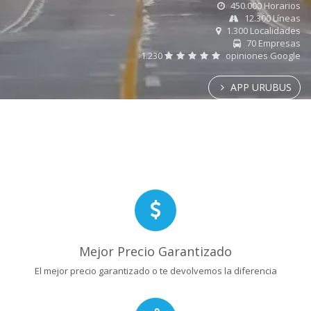
450.000 Horarios
12.300 Líneas
1.300 Localidades
70 Empresas
1.230
opiniones Google
APP URUBUS
Mejor Precio Garantizado
El mejor precio garantizado o te devolvemos la diferencia