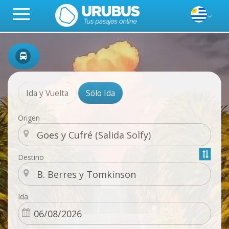
Ida y Vuelta
Sólo Ida
Origen
Destino
Ida