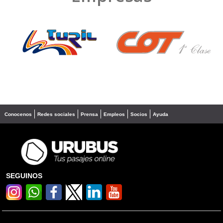
❮
❯
Conocenos
Redes sociales
Prensa
Empleos
Socios
Ayuda
SEGUINOS