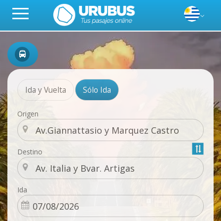
Ida y Vuelta
Sólo Ida
Origen
Destino
Ida