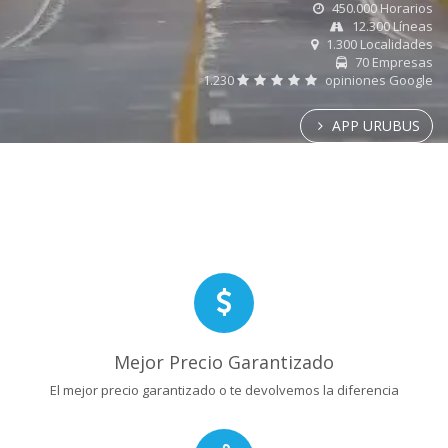
450.000 Horarios
12.300 Líneas
1.300 Localidades
70 Empresas
1.230
opiniones Google
APP URUBUS
Mejor Precio Garantizado
El mejor precio garantizado o te devolvemos la diferencia