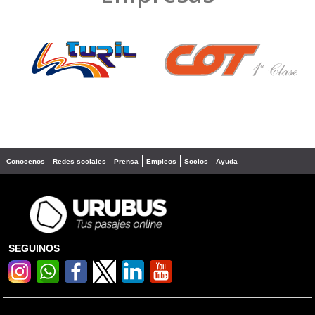
❮
❯
Conocenos
Redes sociales
Prensa
Empleos
Socios
Ayuda
SEGUINOS