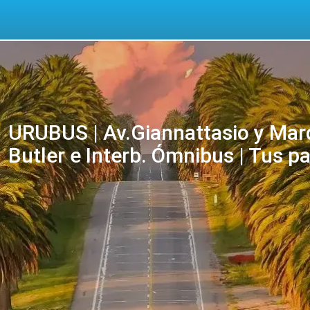
URUBUS | Av.Giannattasio y Marq
Butler e Interb. Ómnibus | Tus p