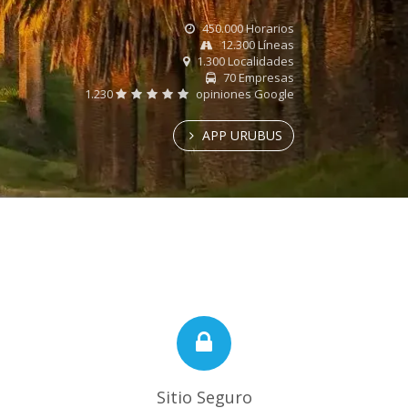
450.000 Horarios
12.300 Líneas
1.300 Localidades
70 Empresas
1.230
opiniones Google
APP URUBUS
Sitio Seguro