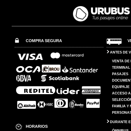
COMPRA SEGURA
V
ANTES DE V
VENTA DE
TERMINAL 
PASAJES
DOCUMENT
EQUIPAJE
ACCESO A
SELECCIÓ
FAMILIA Y
PERSONAS
DURANTE EL
HORARIOS
ÓMNIBUS