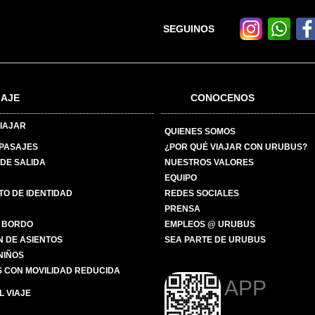
SEGUINOS
IAJE
CONOCENOS
IAJAR
QUIENES SOMOS
 PASAJES
¿POR QUÉ VIAJAR CON URUBUS?
DE SALIDA
NUESTROS VALORES
EQUIPO
O DE IDENTIDAD
REDES SOCIALES
PRENSA
 BORDO
EMPLEOS @ URUBUS
N DE ASIENTOS
SEA PARTE DE URUBUS
 NIÑOS
 CON MOVILIDAD REDUCIDA
APP
 VIAJE