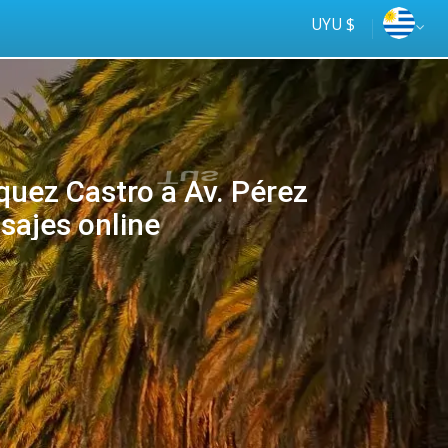
UYU $
uez Castro a Av. Pérez
asajes online
Tus
online
ómnibus