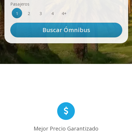
Pasajeros
1
2
3
4
4+
Mejor Precio Garantizado