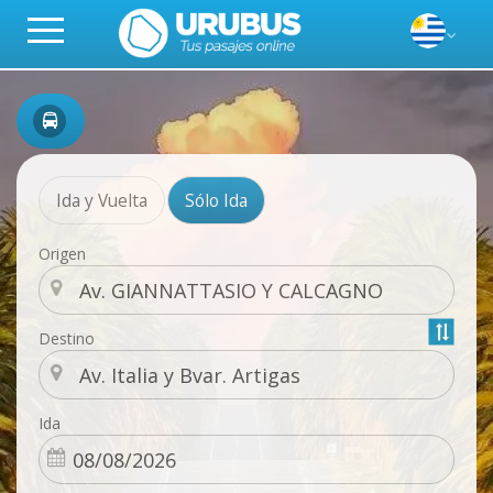
Ida y Vuelta
Sólo Ida
Origen
Destino
Ida