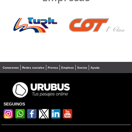
❮
❯
Conocenos
Redes sociales
Prensa
Empleos
Socios
Ayuda
SEGUINOS