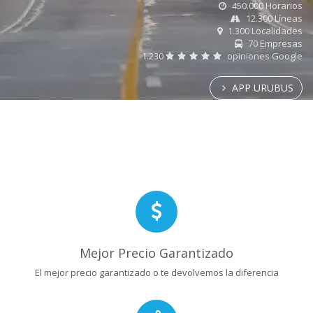
450.000 Horarios
12.300 Líneas
1.300 Localidades
70 Empresas
1.230
opiniones Google
APP URUBUS
Mejor Precio Garantizado
El mejor precio garantizado o te devolvemos la diferencia