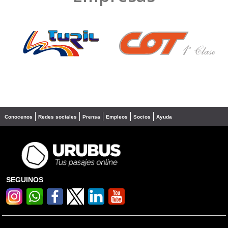
❮
❯
Conocenos
Redes sociales
Prensa
Empleos
Socios
Ayuda
SEGUINOS