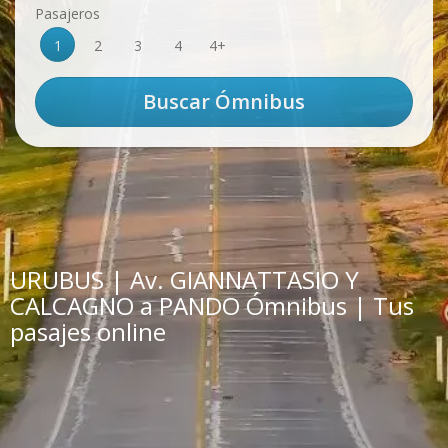
Pasajeros
1
2
3
4
4+
URUBUS | Av. GIANNATTASIO Y
CALCAGNO a PANDO Ómnibus | Tus
pasajes online