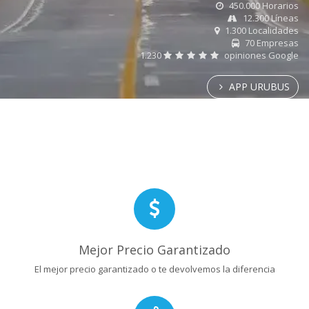
450.000 Horarios
12.300 Líneas
1.300 Localidades
70 Empresas
1.230
opiniones Google
APP URUBUS
Mejor Precio Garantizado
El mejor precio garantizado o te devolvemos la diferencia