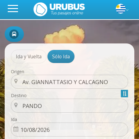
Ida y Vuelta
Sólo Ida
Origen
Destino
Ida