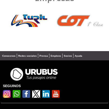
❮
❯
Conocenos
Redes sociales
Prensa
Empleos
Socios
Ayuda
SEGUINOS