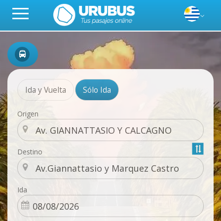
Ida y Vuelta
Sólo Ida
Origen
Destino
Ida