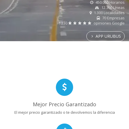
450.000 Horarios
12.300 Líneas
1.300 Localidades
70 Empresas
1.230
opiniones Google
APP URUBUS
Mejor Precio Garantizado
El mejor precio garantizado o te devolvemos la diferencia