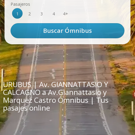
Pasajeros
1
2
3
4
4+
URUBUS | Av. GIANNATTASIO Y
CALCAGNO a Av.Giannattasio y
Marquez Castro Ómnibus | Tus
pasajes online