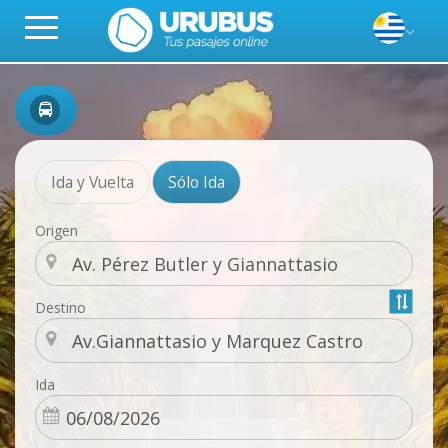
Ida y Vuelta
Sólo Ida
Origen
Destino
Ida