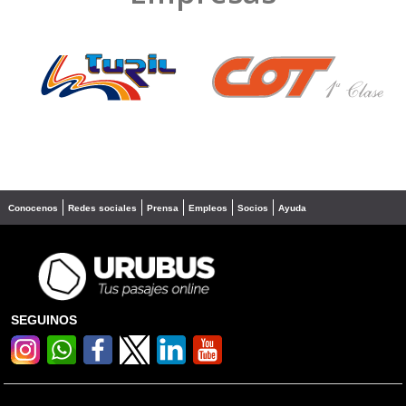
❮
❯
Conocenos
Redes sociales
Prensa
Empleos
Socios
Ayuda
SEGUINOS