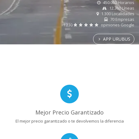
450.000 Horarios
12.300 Líneas
1.300 Localidades
70 Empresas
1.230
opiniones Google
APP URUBUS
Mejor Precio Garantizado
El mejor precio garantizado o te devolvemos la diferencia