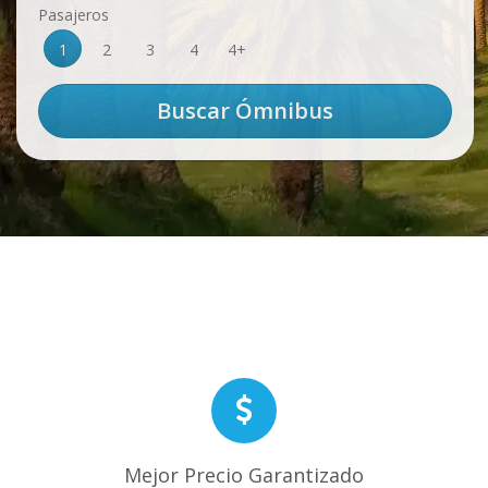
Pasajeros
1
2
3
4
4+
Mejor Precio Garantizado