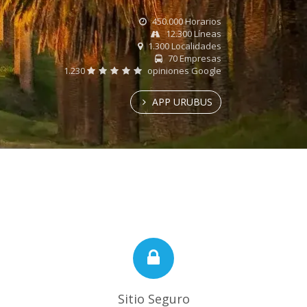
450.000 Horarios
12.300 Líneas
1.300 Localidades
70 Empresas
1.230
opiniones Google
APP URUBUS
Sitio Seguro