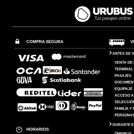
COMPRA SEGURA
V
ANTES DE V
VENTA DE
TERMINAL 
PASAJES
DOCUMENT
EQUIPAJE
ACCESO A
SELECCIÓ
FAMILIA Y
PERSONAS
DURANTE EL
HORARIOS
ÓMNIBUS