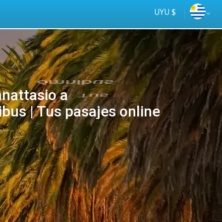
UYU $
nnattasio a
bus | Tus pasajes online
Tus
online
ómnibus