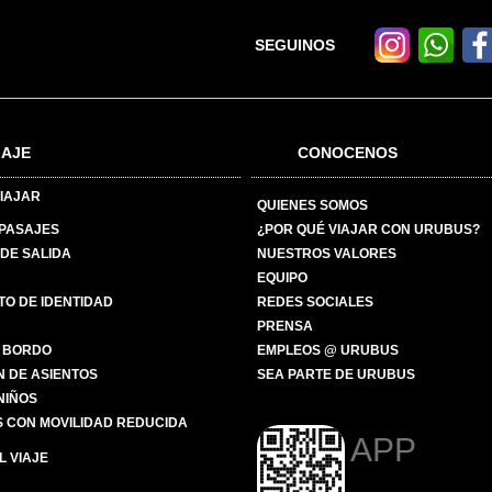
SEGUINOS
IAJE
CONOCENOS
IAJAR
QUIENES SOMOS
 PASAJES
¿POR QUÉ VIAJAR CON URUBUS?
DE SALIDA
NUESTROS VALORES
EQUIPO
O DE IDENTIDAD
REDES SOCIALES
PRENSA
 BORDO
EMPLEOS @ URUBUS
N DE ASIENTOS
SEA PARTE DE URUBUS
 NIÑOS
 CON MOVILIDAD REDUCIDA
APP
 VIAJE