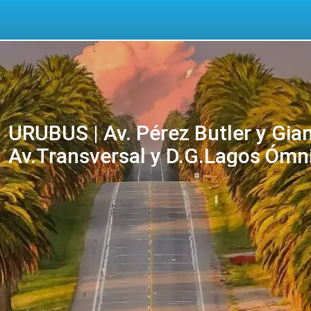
URUBUS | Av. Pérez Butler y Gia
Av.Transversal y D.G.Lagos Ómni