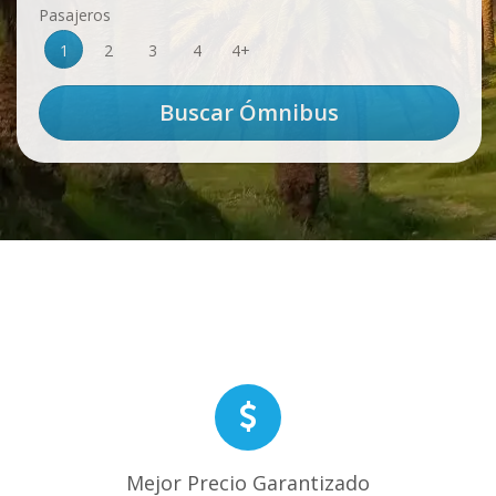
Pasajeros
1
2
3
4
4+
Mejor Precio Garantizado