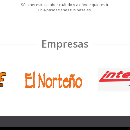
Sólo necesitas saber cuándo y a dónde quieres ir.
En 4 pasos tienes tus pasajes.
Empresas