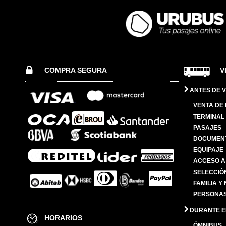
COMPRA SEGURA
V
ANTES DE V
VENTA DE
TERMINAL 
PASAJES
DOCUMENT
EQUIPAJE
ACCESO A
SELECCIÓ
FAMILIA Y
PERSONAS
DURANTE EL
HORARIOS
ÓMNIBUS