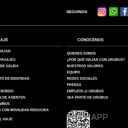
SEGUINOS
IAJE
CONOCENOS
IAJAR
QUIENES SOMOS
 PASAJES
¿POR QUÉ VIAJAR CON URUBUS?
DE SALIDA
NUESTROS VALORES
EQUIPO
O DE IDENTIDAD
REDES SOCIALES
PRENSA
 BORDO
EMPLEOS @ URUBUS
N DE ASIENTOS
SEA PARTE DE URUBUS
 NIÑOS
 CON MOVILIDAD REDUCIDA
APP
 VIAJE