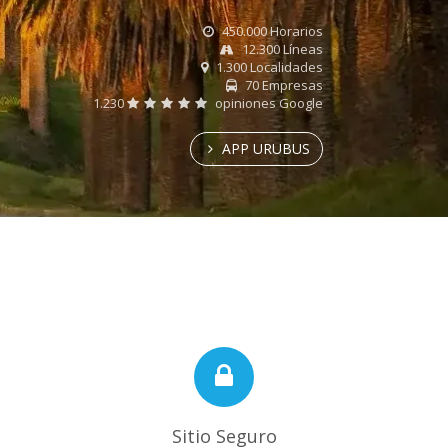
450.000 Horarios
12.300 Líneas
1.300 Localidades
70 Empresas
1.230
opiniones Google
APP URUBUS
Sitio Seguro