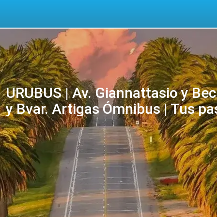
URUBUS | Av. Giannattasio y Becú
y Bvar. Artigas Ómnibus | Tus pa