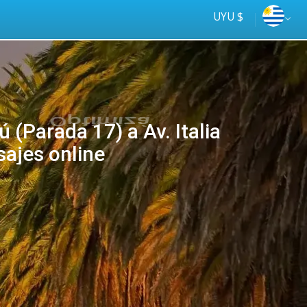
UYU $
 (Parada 17) a Av. Italia
sajes online
Optimizá
online
tiempo