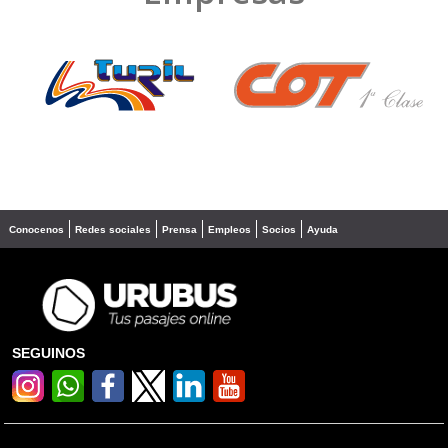
❮
❯
Conocenos
Redes sociales
Prensa
Empleos
Socios
Ayuda
SEGUINOS