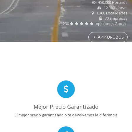
450.000 Horarios
12.300 Líneas
1.300 Localidades
70 Empresas
1.230
opiniones Google
APP URUBUS
Mejor Precio Garantizado
El mejor precio garantizado o te devolvemos la diferencia