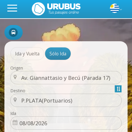
Ida y Vuelta
Sólo Ida
Origen
Destino
Ida