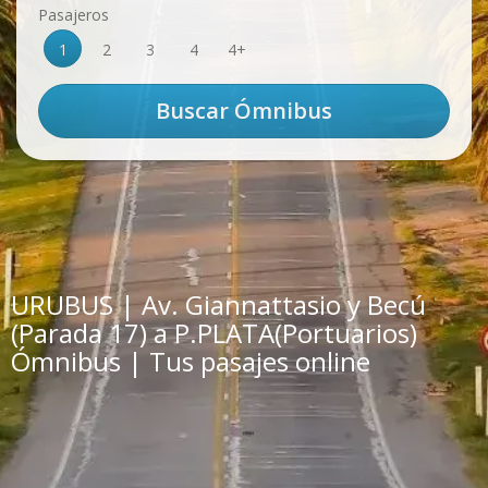
Pasajeros
1
2
3
4
4+
URUBUS | Av. Giannattasio y Becú
(Parada 17) a P.PLATA(Portuarios)
Ómnibus | Tus pasajes online