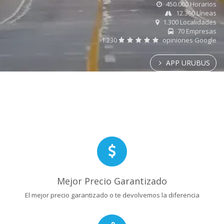
450.000 Horarios
12.300 Líneas
1.300 Localidades
70 Empresas
1.230
opiniones Google
APP URUBUS
Mejor Precio Garantizado
El mejor precio garantizado o te devolvemos la diferencia