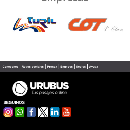
❮
❯
Conocenos
Redes sociales
Prensa
Empleos
Socios
Ayuda
SEGUINOS