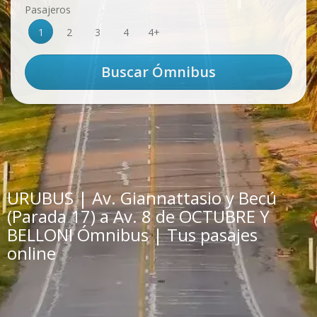
Pasajeros
1
2
3
4
4+
URUBUS | Av. Giannattasio y Becú
(Parada 17) a Av. 8 de OCTUBRE Y
BELLONI Ómnibus | Tus pasajes
online