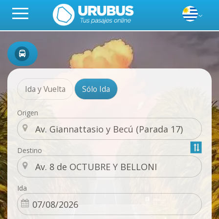
Ida y Vuelta
Sólo Ida
Origen
Destino
Ida