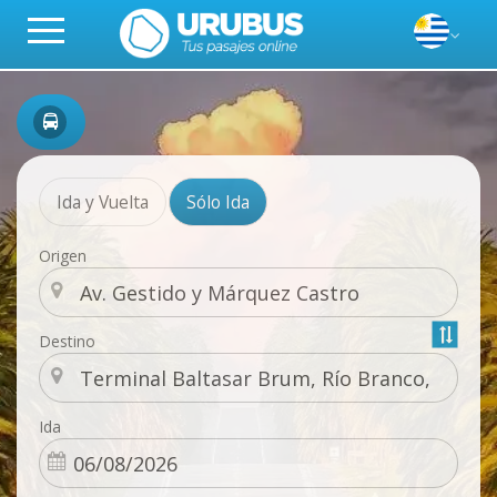
Ida y Vuelta
Sólo Ida
Origen
Destino
Ida