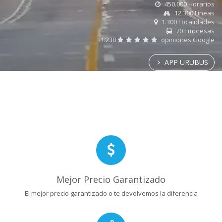
450.000 Horarios
12.300 Líneas
1.300 Localidades
70 Empresas
1.230
opiniones Google
APP URUBUS
Mejor Precio Garantizado
El mejor precio garantizado o te devolvemos la diferencia