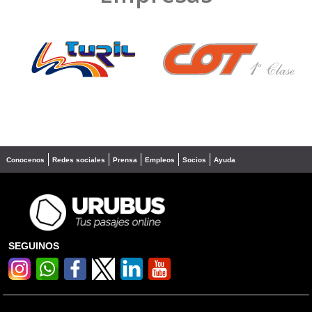
❮
❯
Conocenos
Redes sociales
Prensa
Empleos
Socios
Ayuda
SEGUINOS